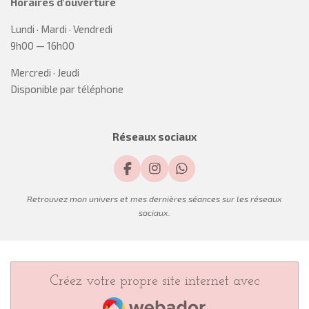
Horaires d'ouverture
Lundi · Mardi · Vendredi
9h00 — 16h00
Mercredi · Jeudi
Disponible par téléphone
Réseaux sociaux
F
I
W
a
n
h
c
s
a
Retrouvez mon univers et mes dernières séances sur les réseaux
e
t
t
sociaux.
b
a
s
o
g
A
o
r
p
k
a
p
m
Créez votre propre site internet avec
Webador