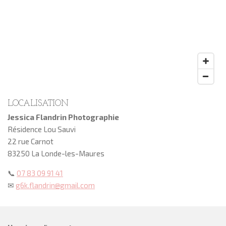
LOCALISATION
Jessica Flandrin Photographie
Résidence Lou Sauvi
22 rue Carnot
83250 La Londe-les-Maures
📞
07 83 09 91 41
✉
g6k.flandrin@gmail.com